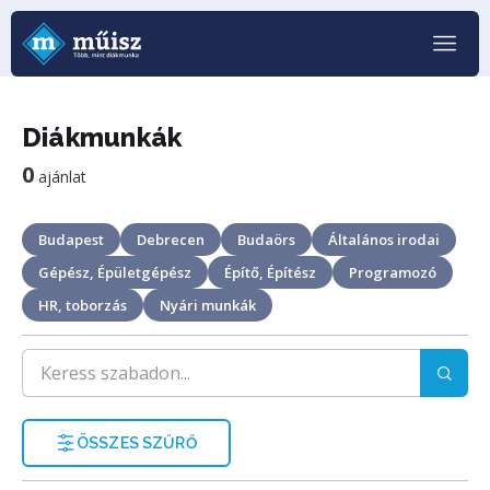
Diákmunkák
0
ajánlat
Budapest
Debrecen
Budaörs
Általános irodai
Gépész, Épületgépész
Építő, Építész
Programozó
HR, toborzás
Nyári munkák
ÖSSZES SZŰRŐ