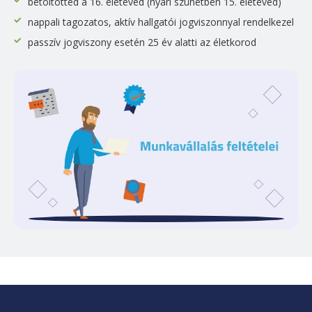
betöltötted a 16. életéved (nyári szünetben 15. életéved)
nappali tagozatos, aktív hallgatói jogviszonnyal rendelkezel
passzív jogviszony esetén 25 év alatti az életkorod