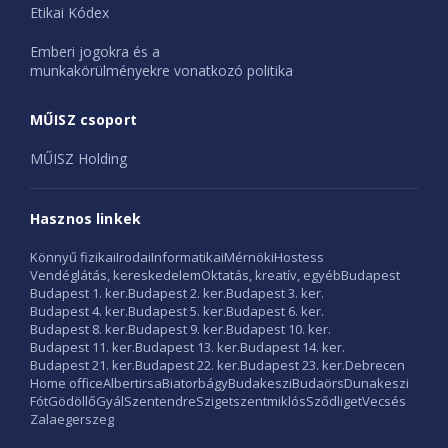
Etikai Kódex
Emberi jogokra és a
munkakörülményekre vonatkozó politika
MŰISZ csoport
MŰISZ Holding
Hasznos linkek
Könnyű fizikai
Irodai
Informatikai
Mérnöki
Hostess
Vendéglátás, kereskedelem
Oktatás, kreatív, egyéb
Budapest
Budapest 1. ker.
Budapest 2. ker.
Budapest 3. ker.
Budapest 4. ker.
Budapest 5. ker.
Budapest 6. ker.
Budapest 8. ker.
Budapest 9. ker.
Budapest 10. ker.
Budapest 11. ker.
Budapest 13. ker.
Budapest 14. ker.
Budapest 21. ker.
Budapest 22. ker.
Budapest 23. ker.
Debrecen
Home office
Albertirsa
Biatorbágy
Budakeszi
Budaörs
Dunakeszi
Fót
Gödöllő
Gyál
Szentendre
Szigetszentmiklós
Sződliget
Vecsés
Zalaegerszeg