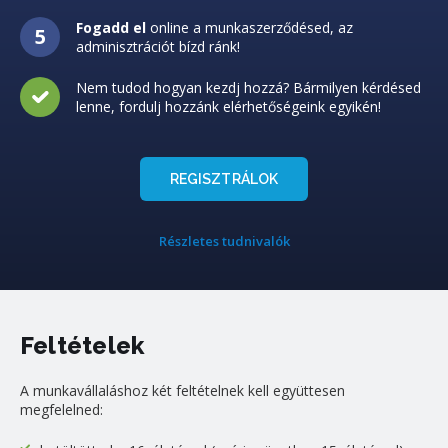
Fogadd el
online a munkaszerződésed, az
adminisztrációt bízd ránk!
Nem tudod hogyan kezdj hozzá? Bármilyen kérdésed
lenne, fordulj hozzánk elérhetőségeink egyikén!
REGISZTRÁLOK
Részletes tudnivalók
Feltételek
A munkavállaláshoz két feltételnek kell együttesen
megfelelned: