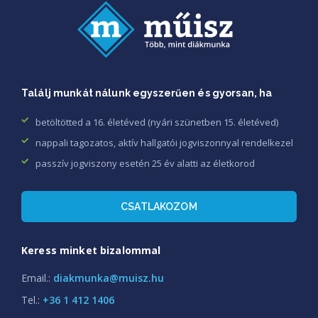
Találj munkát nálunk egyszerűen és gyorsan, ha
betöltötted a 16. életéved (nyári szünetben 15. életéved)
nappali tagozatos, aktív hallgatói jogviszonnyal rendelkezel
passzív jogviszony esetén 25 év alatti az életkorod
CSATLAKOZOM
Keress minket bizalommal
Email.:
diakmunka@muisz.hu
Tel.:
+36 1 412 1406