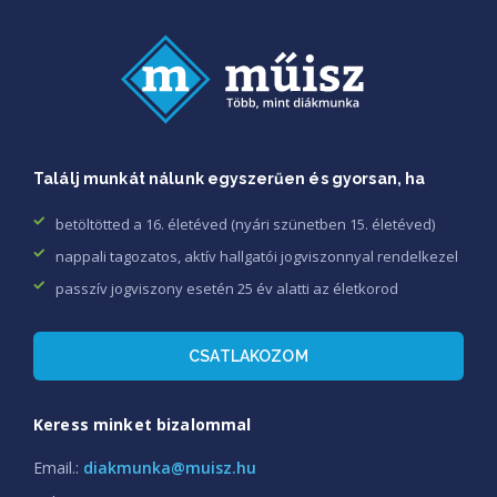
Találj munkát nálunk egyszerűen és gyorsan, ha
betöltötted a 16. életéved (nyári szünetben 15. életéved)
nappali tagozatos, aktív hallgatói jogviszonnyal rendelkezel
passzív jogviszony esetén 25 év alatti az életkorod
CSATLAKOZOM
Keress minket bizalommal
Email.:
diakmunka@muisz.hu