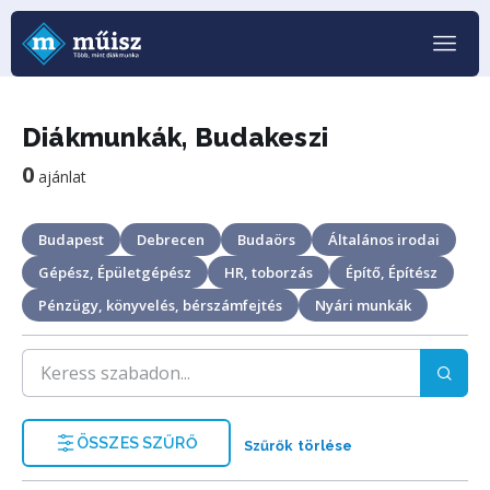
Diákmunkák, Budakeszi
0
ajánlat
Budapest
Debrecen
Budaörs
Általános irodai
Gépész, Épületgépész
HR, toborzás
Építő, Építész
Pénzügy, könyvelés, bérszámfejtés
Nyári munkák
ÖSSZES SZŰRŐ
Szűrők törlése