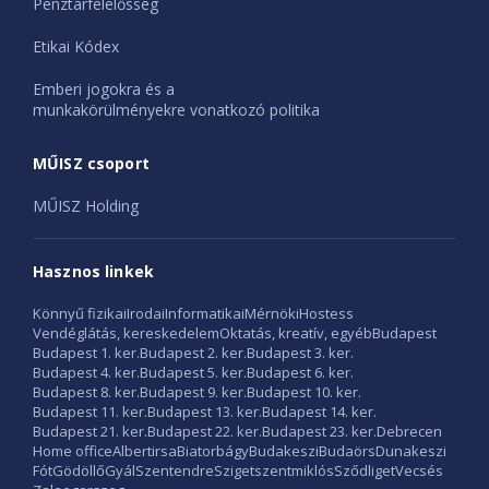
Pénztárfelelősség
Etikai Kódex
Emberi jogokra és a
munkakörülményekre vonatkozó politika
MŰISZ csoport
MŰISZ Holding
Hasznos linkek
Könnyű fizikai
Irodai
Informatikai
Mérnöki
Hostess
Vendéglátás, kereskedelem
Oktatás, kreatív, egyéb
Budapest
Budapest 1. ker.
Budapest 2. ker.
Budapest 3. ker.
Budapest 4. ker.
Budapest 5. ker.
Budapest 6. ker.
Budapest 8. ker.
Budapest 9. ker.
Budapest 10. ker.
Budapest 11. ker.
Budapest 13. ker.
Budapest 14. ker.
Budapest 21. ker.
Budapest 22. ker.
Budapest 23. ker.
Debrecen
Home office
Albertirsa
Biatorbágy
Budakeszi
Budaörs
Dunakeszi
Fót
Gödöllő
Gyál
Szentendre
Szigetszentmiklós
Sződliget
Vecsés