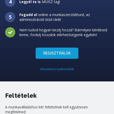
Legyél te is
MŰISZ tag!
Fogadd el
online a munkaszerződésed, az
adminisztrációt bízd ránk!
Nem tudod hogyan kezdj hozzá? Bármilyen kérdésed
lenne, fordulj hozzánk elérhetőségeink egyikén!
REGISZTRÁLOK
Részletes tudnivalók
Feltételek
A munkavállaláshoz két feltételnek kell együttesen
megfelelned: