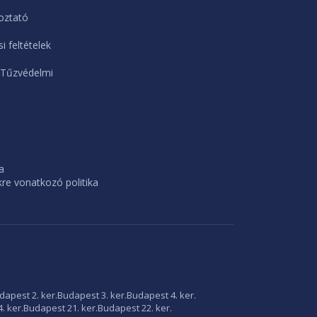
oztató
i feltételek
 Tűzvédelmi
a
e vonatkozó politika
dapest 2. ker.
Budapest 3. ker.
Budapest 4. ker.
. ker.
Budapest 21. ker.
Budapest 22. ker.