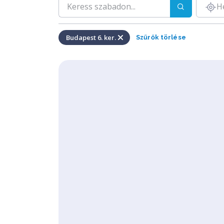
H
Budapest 6. ker.
Szűrők törlése