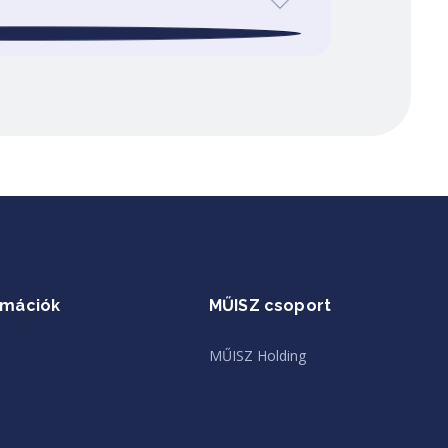
rmációk
MŰISZ csoport
MŰISZ Holding