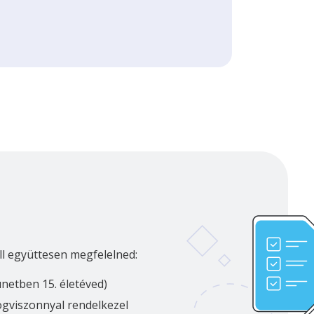
ll együttesen megfelelned:
ünetben 15. életéved)
jogviszonnyal rendelkezel