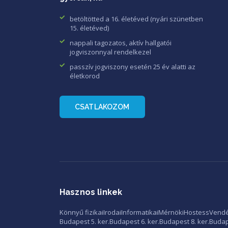
betöltötted a 16. életéved (nyári szünetben
15. életéved)
nappali tagozatos, aktív hallgatói
jogviszonnyal rendelkezel
passzív jogviszony esetén 25 év alatti az
életkorod
CSATLAKOZOM
Hasznos linkek
Könnyű fizikai
Irodai
Informatikai
Mérnöki
Hostess
Vendé
Budapest 5. ker.
Budapest 6. ker.
Budapest 8. ker.
Budape