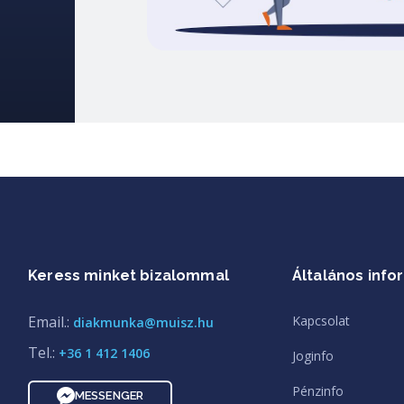
Keress minket bizalommal
Általános info
Email.:
Kapcsolat
diakmunka@muisz.hu
Tel.:
+36 1 412 1406
Joginfo
Pénzinfo
MESSENGER