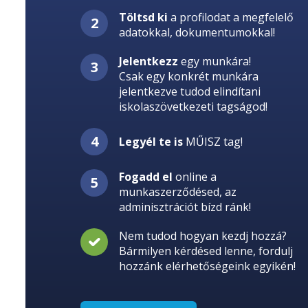
Töltsd ki
a profilodat a megfelelő
adatokkal, dokumentumokkal!
Jelentkezz
egy munkára!
Csak egy konkrét munkára
jelentkezve tudod elindítani
iskolaszövetkezeti tagságod!
Legyél te is
MŰISZ tag!
Fogadd el
online a
munkaszerződésed, az
adminisztrációt bízd ránk!
Nem tudod hogyan kezdj hozzá?
Bármilyen kérdésed lenne, fordulj
hozzánk elérhetőségeink egyikén!