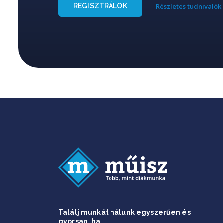
REGISZTRÁLOK
Részletes tudnivalók
Találj munkát nálunk egyszerűen és
gyorsan, ha