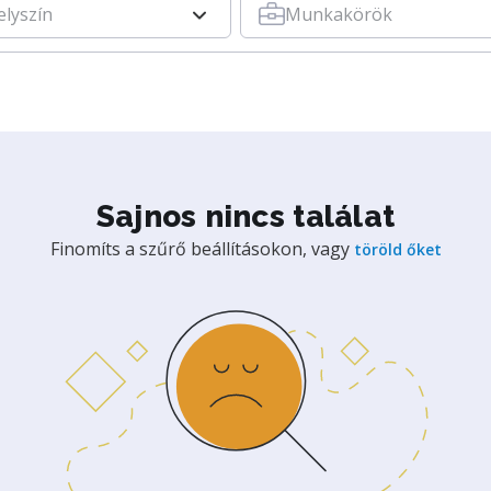
elyszín
Munkakörök
Sajnos nincs találat
Finomíts a szűrő beállításokon, vagy
töröld őket