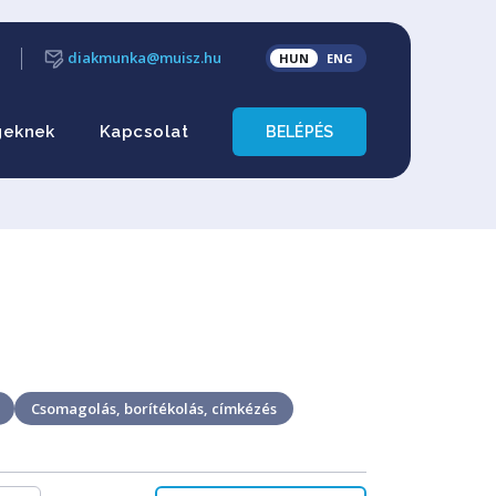
diakmunka@muisz.hu
HUN
ENG
geknek
Kapcsolat
BELÉPÉS
Csomagolás, borítékolás, címkézés