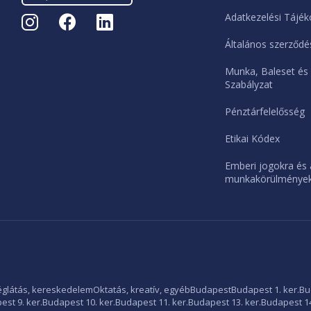
Adatkezelési Tájék
Általános szerződés
Munka, Baleset és
Szabályzat
Pénztárfelelősség
Etikai Kódex
Emberi jogokra és 
munkakörülményekr
glátás, kereskedelem
Oktatás, kreatív, egyéb
Budapest
Budapest 1. ker.
Bu
st 9. ker.
Budapest 10. ker.
Budapest 11. ker.
Budapest 13. ker.
Budapest 14