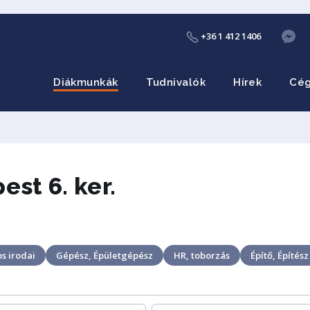
+36 1 412 1406
Diákmunkák
Tudnivalók
Hírek
Cé
st 6. ker.
s irodai
Gépész, Épületgépész
HR, toborzás
Építő, Építész