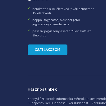
betöltötted a 16. életéved (nyári szünetben
15. életéved)
nappali tagozatos, aktív hallgatói
jogviszonnyal rendelkezel
passzív jogviszony esetén 25 év alatti az
életkorod
CSATLAKOZOM
Hasznos linkek
Könnyű fizikai
Irodai
Informatikai
Mérnöki
Hostess
Vendé
Budapest 5. ker.
Budapest 6. ker.
Budapest 8. ker.
Budape