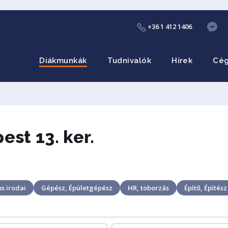
+36 1 412 1406
Diákmunkák
Tudnivalók
Hírek
Cé
st 13. ker.
s irodai
Gépész, Épületgépész
HR, toborzás
Építő, Építész