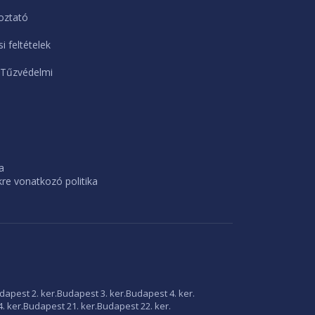
oztató
i feltételek
 Tűzvédelmi
a
e vonatkozó politika
dapest 2. ker.
Budapest 3. ker.
Budapest 4. ker.
. ker.
Budapest 21. ker.
Budapest 22. ker.