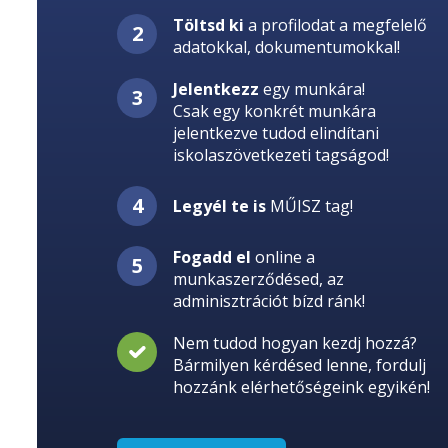
Töltsd ki
a profilodat a megfelelő
adatokkal, dokumentumokkal!
Jelentkezz
egy munkára!
Csak egy konkrét munkára
jelentkezve tudod elindítani
iskolaszövetkezeti tagságod!
Legyél te is
MŰISZ tag!
Fogadd el
online a
munkaszerződésed, az
adminisztrációt bízd ránk!
Nem tudod hogyan kezdj hozzá?
Bármilyen kérdésed lenne, fordulj
hozzánk elérhetőségeink egyikén!