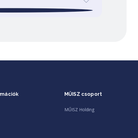
rmációk
MŰISZ csoport
MŰISZ Holding