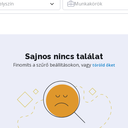
elyszín
Munkakörök
Sajnos nincs találat
Finomíts a szűrő beállításokon, vagy
töröld őket