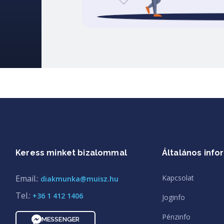
Keress minket bizalommal
Általános info
Email.:
Kapcsolat
diakmunka@muisz.hu
Tel.:
+36 1 412 1406
Joginfo
Pénzinfo
MESSENGER