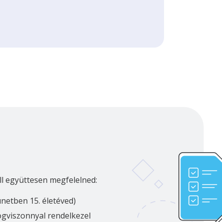
ll együttesen megfelelned:
ünetben 15. életéved)
jogviszonnyal rendelkezel