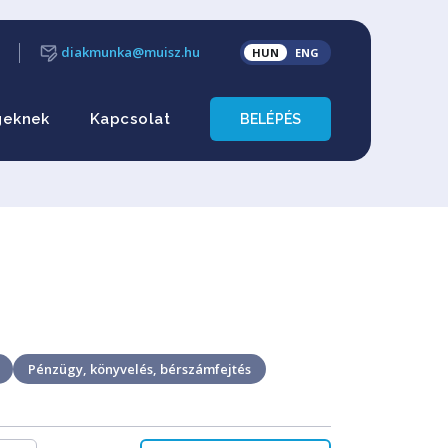
diakmunka@muisz.hu
HUN
ENG
geknek
Kapcsolat
BELÉPÉS
Pénzügy, könyvelés, bérszámfejtés