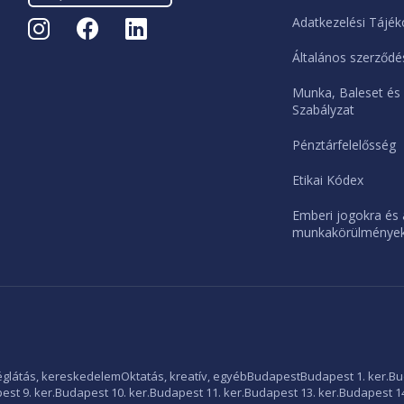
Adatkezelési Tájék
Általános szerződés
Munka, Baleset és
Szabályzat
Pénztárfelelősség
Etikai Kódex
Emberi jogokra és 
munkakörülményekr
glátás, kereskedelem
Oktatás, kreatív, egyéb
Budapest
Budapest 1. ker.
Bu
st 9. ker.
Budapest 10. ker.
Budapest 11. ker.
Budapest 13. ker.
Budapest 14