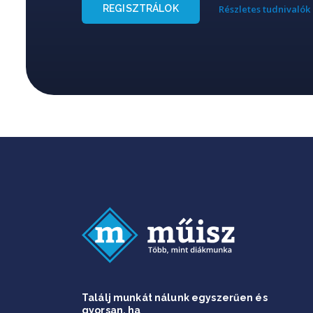
REGISZTRÁLOK
Részletes tudnivalók
Találj munkát nálunk egyszerűen és
gyorsan, ha