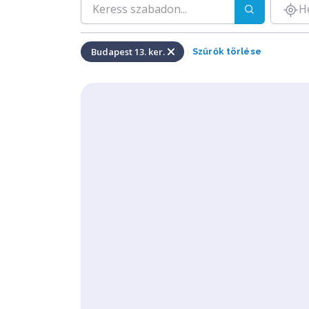
H
Budapest 13. ker.
Szűrők törlése