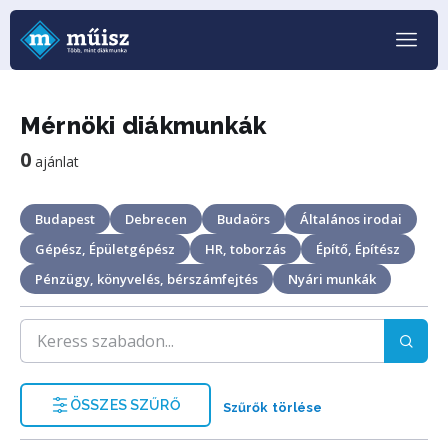
Mérnöki diákmunkák
0
ajánlat
Budapest
Debrecen
Budaörs
Általános irodai
Gépész, Épületgépész
HR, toborzás
Építő, Építész
Pénzügy, könyvelés, bérszámfejtés
Nyári munkák
ÖSSZES SZŰRŐ
Szűrők törlése