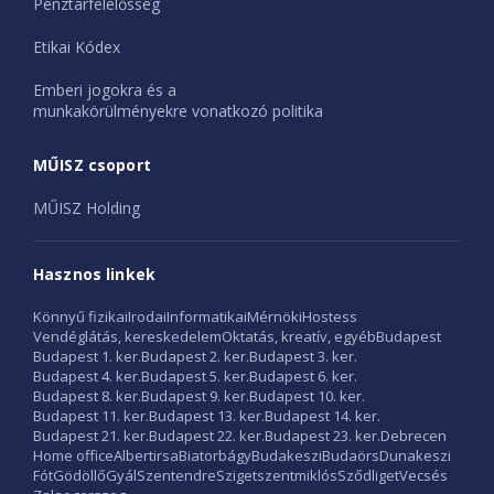
Pénztárfelelősség
Etikai Kódex
Emberi jogokra és a
munkakörülményekre vonatkozó politika
MŰISZ csoport
MŰISZ Holding
Hasznos linkek
Könnyű fizikai
Irodai
Informatikai
Mérnöki
Hostess
Vendéglátás, kereskedelem
Oktatás, kreatív, egyéb
Budapest
Budapest 1. ker.
Budapest 2. ker.
Budapest 3. ker.
Budapest 4. ker.
Budapest 5. ker.
Budapest 6. ker.
Budapest 8. ker.
Budapest 9. ker.
Budapest 10. ker.
Budapest 11. ker.
Budapest 13. ker.
Budapest 14. ker.
Budapest 21. ker.
Budapest 22. ker.
Budapest 23. ker.
Debrecen
Home office
Albertirsa
Biatorbágy
Budakeszi
Budaörs
Dunakeszi
Fót
Gödöllő
Gyál
Szentendre
Szigetszentmiklós
Sződliget
Vecsés