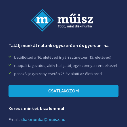
Találj munkát nálunk egyszerűen és gyorsan, ha
betöltötted a 16. életéved (nyári szünetben 15. életéved)
nappali tagozatos, aktív hallgatói jogviszonnyal rendelkezel
passzív jogviszony esetén 25 év alatti az életkorod
CSATLAKOZOM
Keress minket bizalommal
Email.:
diakmunka@muisz.hu