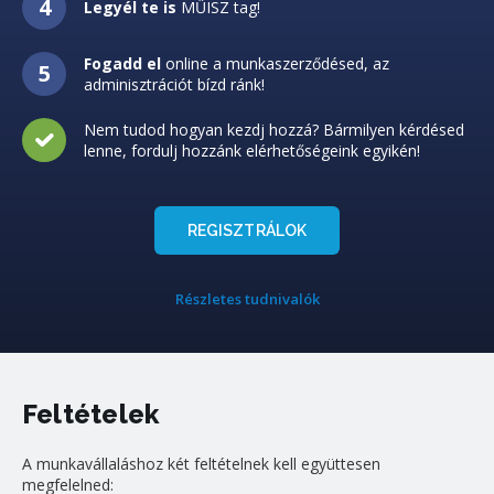
Legyél te is
MŰISZ tag!
Fogadd el
online a munkaszerződésed, az
adminisztrációt bízd ránk!
Nem tudod hogyan kezdj hozzá? Bármilyen kérdésed
lenne, fordulj hozzánk elérhetőségeink egyikén!
REGISZTRÁLOK
Részletes tudnivalók
Feltételek
A munkavállaláshoz két feltételnek kell együttesen
megfelelned: