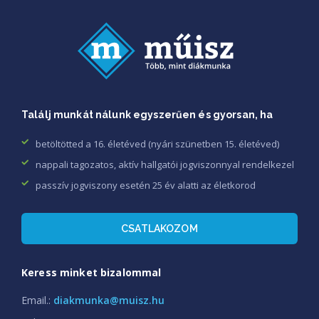
Találj munkát nálunk egyszerűen és gyorsan, ha
betöltötted a 16. életéved (nyári szünetben 15. életéved)
nappali tagozatos, aktív hallgatói jogviszonnyal rendelkezel
passzív jogviszony esetén 25 év alatti az életkorod
CSATLAKOZOM
Keress minket bizalommal
Email.:
diakmunka@muisz.hu