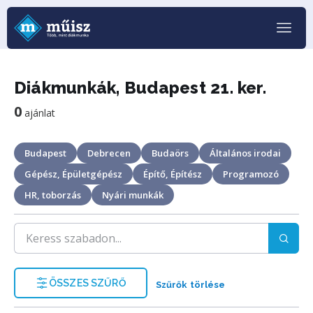
Diákmunkák, Budapest 21. ker.
0
ajánlat
Budapest
Debrecen
Budaörs
Általános irodai
Gépész, Épületgépész
Építő, Építész
Programozó
HR, toborzás
Nyári munkák
ÖSSZES SZŰRŐ
Szűrők törlése