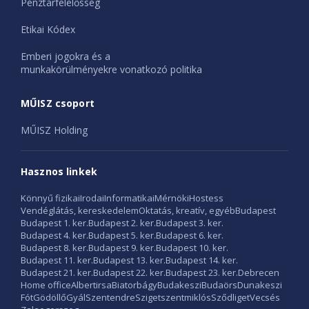
Pénztárfelelősség
Etikai Kódex
Emberi jogokra és a
munkakörülményekre vonatkozó politika
MŰISZ csoport
MŰISZ Holding
Hasznos linkek
Könnyű fizikai
Irodai
Informatikai
Mérnöki
Hostess
Vendéglátás, kereskedelem
Oktatás, kreatív, egyéb
Budapest
Budapest 1. ker.
Budapest 2. ker.
Budapest 3. ker.
Budapest 4. ker.
Budapest 5. ker.
Budapest 6. ker.
Budapest 8. ker.
Budapest 9. ker.
Budapest 10. ker.
Budapest 11. ker.
Budapest 13. ker.
Budapest 14. ker.
Budapest 21. ker.
Budapest 22. ker.
Budapest 23. ker.
Debrecen
Home office
Albertirsa
Biatorbágy
Budakeszi
Budaörs
Dunakeszi
Fót
Gödöllő
Gyál
Szentendre
Szigetszentmiklós
Sződliget
Vecsés