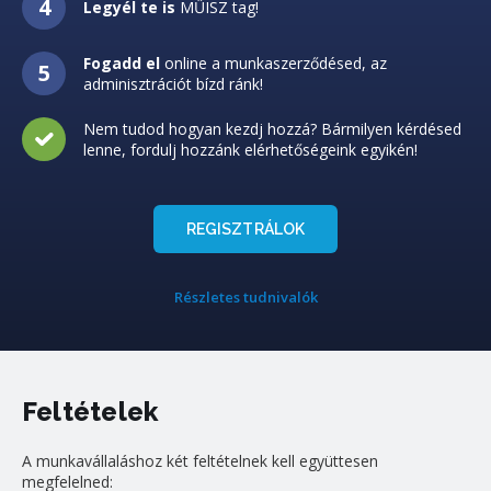
Legyél te is
MŰISZ tag!
Fogadd el
online a munkaszerződésed, az
adminisztrációt bízd ránk!
Nem tudod hogyan kezdj hozzá? Bármilyen kérdésed
lenne, fordulj hozzánk elérhetőségeink egyikén!
REGISZTRÁLOK
Részletes tudnivalók
Feltételek
A munkavállaláshoz két feltételnek kell együttesen
megfelelned: