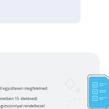
ll együttesen megfelelned:
ünetben 15. életéved)
jogviszonnyal rendelkezel