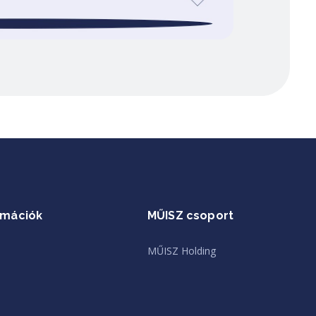
rmációk
MŰISZ csoport
MŰISZ Holding