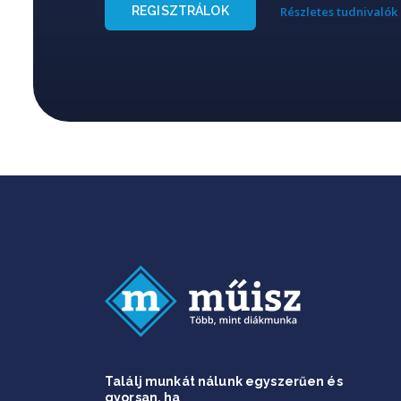
REGISZTRÁLOK
Részletes tudnivalók
Találj munkát nálunk egyszerűen és
gyorsan, ha