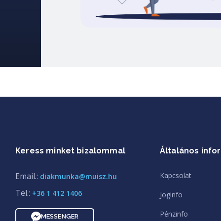
Keress minket bizalommal
Általános info
Email.:
Kapcsolat
diakmunka@muisz.hu
Tel.:
+36 1 412 1406
Joginfo
Pénzinfo
MESSENGER