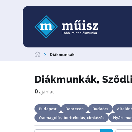
Diákmunkák
Diákmunkák, Sződl
0
ajánlat
Budapest
Debrecen
Budaörs
Általáno
Csomagolás, borítékolás, címkézés
Nyári mu