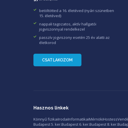
betöltötted a 16. életéved (nyári szünetben
15. életéved)
nappali tagozatos, aktív hallgatói
jogviszonnyal rendelkezel
passzív jogviszony esetén 25 év alatti az
életkorod
CSATLAKOZOM
Hasznos linkek
Könnyű fizikai
Irodai
Informatikai
Mérnöki
Hostess
Vendé
Budapest 5. ker.
Budapest 6. ker.
Budapest 8. ker.
Budape