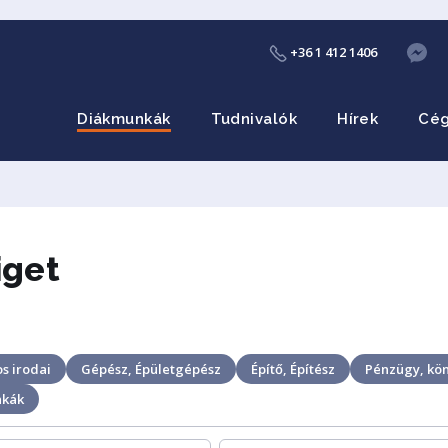
+36 1 412 1406
Diákmunkák
Tudnivalók
Hírek
Cé
iget
s irodai
Gépész, Épületgépész
Építő, Építész
Pénzügy, kön
nkák