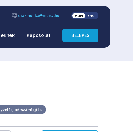
diakmunka@muisz.hu
HUN
ENG
geknek
Kapcsolat
BELÉPÉS
yvelés, bérszámfejtés