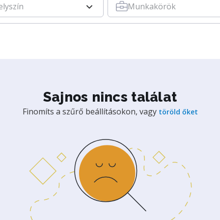
elyszín
Munkakörök
Sajnos nincs találat
Finomíts a szűrő beállításokon, vagy
töröld őket