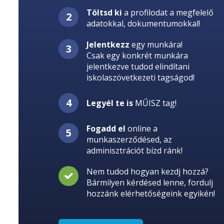
Töltsd ki
a profilodat a megfelelő
adatokkal, dokumentumokkal!
Jelentkezz
egy munkára!
Csak egy konkrét munkára
jelentkezve tudod elindítani
iskolaszövetkezeti tagságod!
Legyél te is
MŰISZ tag!
Fogadd el
online a
munkaszerződésed, az
adminisztrációt bízd ránk!
Nem tudod hogyan kezdj hozzá?
Bármilyen kérdésed lenne, fordulj
hozzánk elérhetőségeink egyikén!