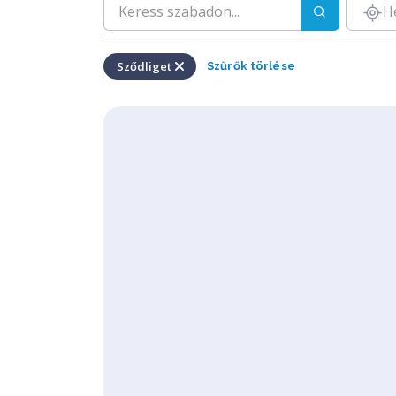
H
Sződliget
Szűrők törlése