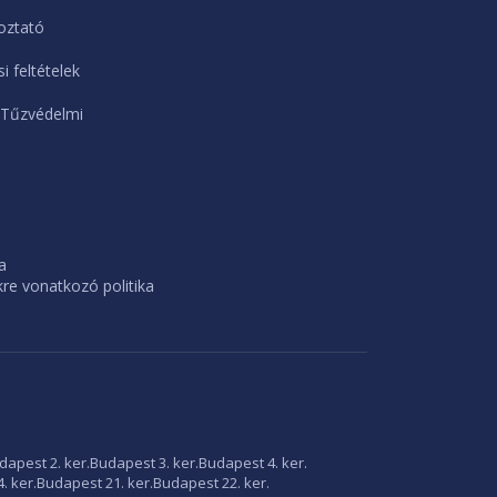
oztató
i feltételek
 Tűzvédelmi
a
e vonatkozó politika
dapest 2. ker.
Budapest 3. ker.
Budapest 4. ker.
. ker.
Budapest 21. ker.
Budapest 22. ker.