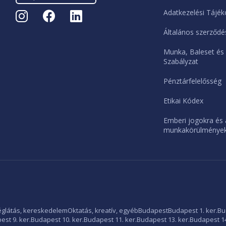
Adatkezelési Tájék
Általános szerződés
Munka, Baleset és
Szabályzat
Pénztárfelelősség
Etikai Kódex
Emberi jogokra és 
munkakörülményekr
glátás, kereskedelem
Oktatás, kreatív, egyéb
Budapest
Budapest 1. ker.
Bu
st 9. ker.
Budapest 10. ker.
Budapest 11. ker.
Budapest 13. ker.
Budapest 14