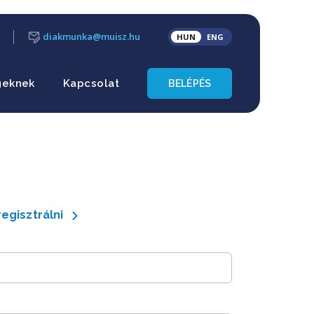
diakmunka@muisz.hu
HUN
ENG
geknek
Kapcsolat
BELÉPÉS
regisztrálni