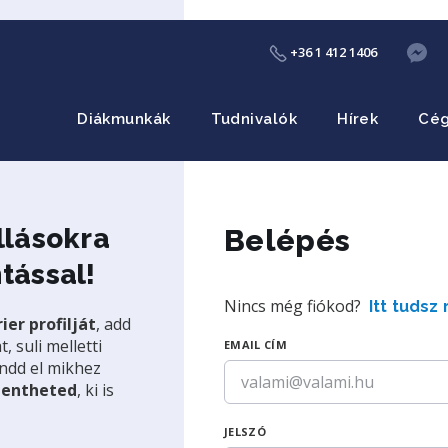
+36 1 412 1406
Diákmunkák
Tudnivalók
Hírek
Cé
llásokra
Belépés
tással!
Nincs még fiókod?
Itt tudsz 
ier profilját
, add
 suli melletti
EMAIL CÍM
ndd el mikhez
 mentheted
, ki is
JELSZÓ