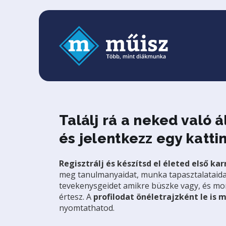
Találj rá a neked való á
és jelentkezz egy kattin
Regisztrálj és készítsd el életed első karr
meg tanulmanyaidat, munka tapasztalataidat,
tevekenysgeidet amikre büszke vagy, és mo
értesz. A
profilodat önéletrajzként le is
nyomtathatod.