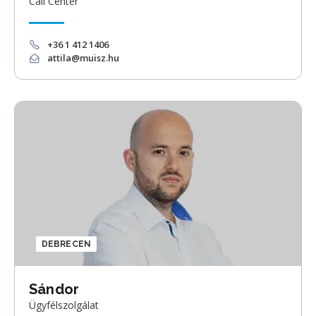
Call Center
+36 1 412 1406
attila@muisz.hu
DEBRECEN
Sándor
Ügyfélszolgálat