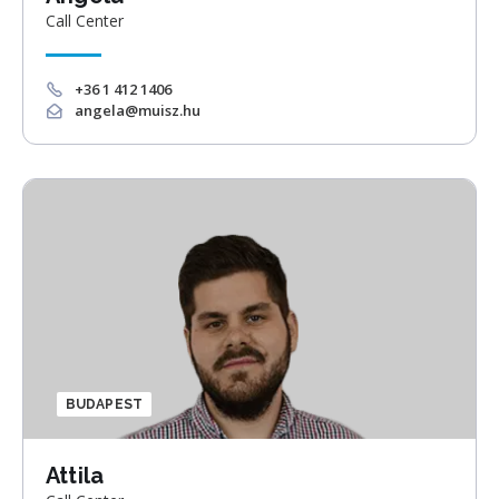
Call Center
+36 1 412 1406
angela@muisz.hu
BUDAPEST
Attila