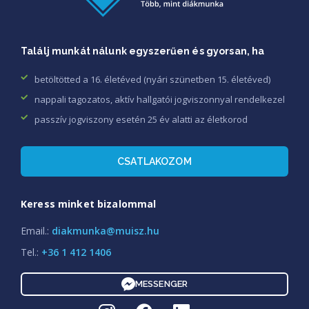
Találj munkát nálunk egyszerűen és gyorsan, ha
betöltötted a 16. életéved (nyári szünetben 15. életéved)
nappali tagozatos, aktív hallgatói jogviszonnyal rendelkezel
passzív jogviszony esetén 25 év alatti az életkorod
CSATLAKOZOM
Keress minket bizalommal
Email.:
diakmunka@muisz.hu
Tel.:
+36 1 412 1406
MESSENGER