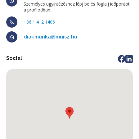
Személyes ügyintézéshez lépj be és foglalj időpontot
a profilodban.
+36 1 412 1406
diakmunka@muisz.hu
Social