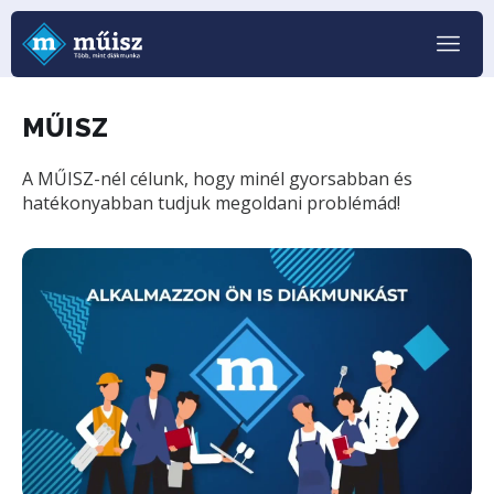
MŰISZ
A MŰISZ-nél célunk, hogy minél gyorsabban és
hatékonyabban tudjuk megoldani problémád!