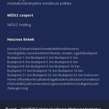
munkakörülményekre vonatkozó politika
MŰISZ csoport
MŰISZ Holding
Hasznos linkek
Könnyű fizikai
Irodai
Informatikai
Mérnöki
Hostess
Vendéglátás, kereskedelem
Oktatás, kreatív, egyéb
Budapest
Budapest 1. ker.
Budapest 2. ker.
Budapest 3. ker.
Budapest 4. ker.
Budapest 5. ker.
Budapest 6. ker.
Budapest 8. ker.
Budapest 9. ker.
Budapest 10. ker.
Budapest 11. ker.
Budapest 13. ker.
Budapest 14. ker.
Budapest 21. ker.
Budapest 22. ker.
Budapest 23. ker.
Debrecen
Home office
Albertirsa
Biatorbágy
Budakeszi
Budaörs
Dunakeszi
Fót
Gödöllő
Gyál
Szentendre
Szigetszentmiklós
Sződliget
Vecsés
Zalaegerszeg
© 1996 – 2022 MŰISZ Iskolaszövetkezet. Minden jog fenntartva
-