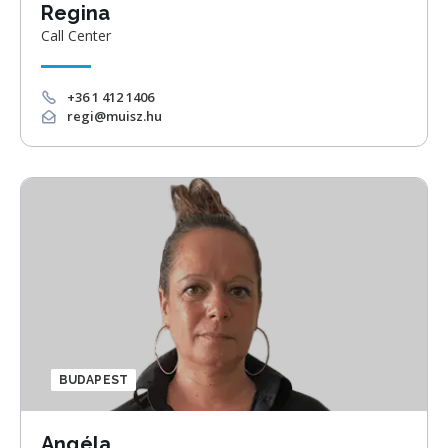
Regina
Call Center
+36 1 412 1406
regi@muisz.hu
BUDAPEST
Angéla