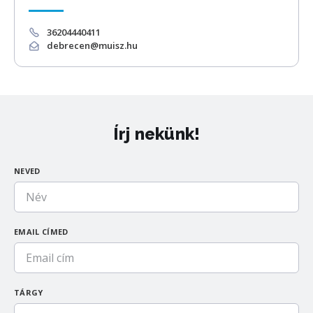
36204440411
debrecen@muisz.hu
Írj nekünk!
NEVED
EMAIL CÍMED
TÁRGY