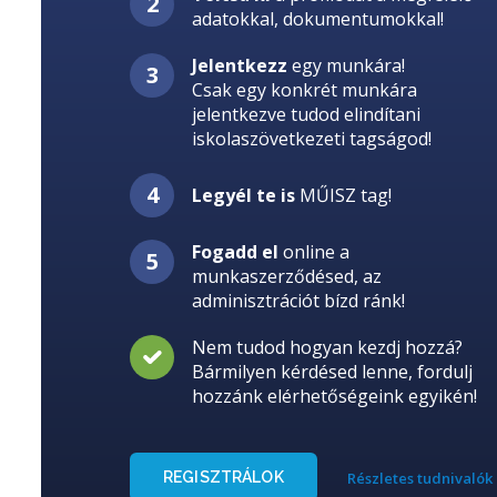
adatokkal, dokumentumokkal!
Jelentkezz
egy munkára!
Csak egy konkrét munkára
jelentkezve tudod elindítani
iskolaszövetkezeti tagságod!
Legyél te is
MŰISZ tag!
Fogadd el
online a
munkaszerződésed, az
adminisztrációt bízd ránk!
Nem tudod hogyan kezdj hozzá?
Bármilyen kérdésed lenne, fordulj
hozzánk elérhetőségeink egyikén!
REGISZTRÁLOK
Részletes tudnivalók