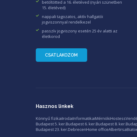
betöltötted a 16. életéved (nyári szünetben
15. életéved)
nappali tagozatos, aktív hallgatói
jogviszonnyal rendelkezel
passzív jogviszony esetén 25 év alatti az
életkorod
CSATLAKOZOM
Hasznos linkek
Könnyű fizikai
Irodai
Informatikai
Mérnöki
Hostess
Vendé
Budapest 5. ker.
Budapest 6. ker.
Budapest 8. ker.
Budape
Budapest 23. ker.
Debrecen
Home office
Albertirsa
Biato