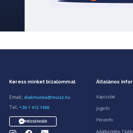
Keress minket bizalommal
Általános info
Email.:
Kapcsolat
diakmunka@muisz.hu
Tel.:
+36 1 412 1406
Joginfo
Pénzinfo
MESSENGER
Adatkezelési Tájék