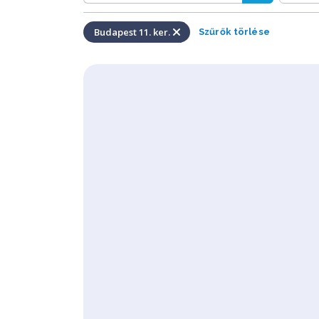
Budapest 11. ker.
Szűrők törlése