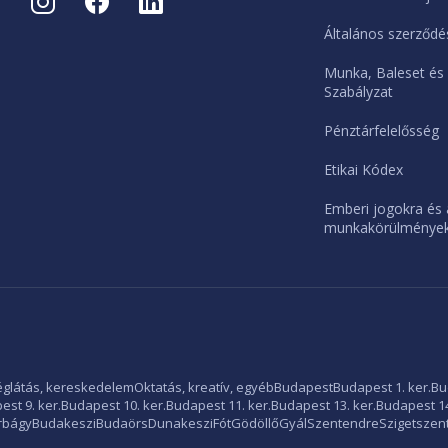
Általános szerződés
Munka, Baleset és
Szabályzat
Pénztárfelelősség
Etikai Kódex
Emberi jogokra és 
munkakörülményekr
glátás, kereskedelem
Oktatás, kreatív, egyéb
Budapest
Budapest 1. ker.
Bu
st 9. ker.
Budapest 10. ker.
Budapest 11. ker.
Budapest 13. ker.
Budapest 14
rbágy
Budakeszi
Budaörs
Dunakeszi
Fót
Gödöllő
Gyál
Szentendre
Szigetszen