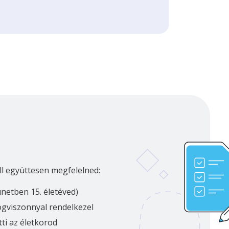
ll együttesen megfelelned:
ünetben 15. életéved)
jogviszonnyal rendelkezel
tti az életkorod