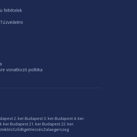
i feltételek
 Tűzvédelmi
a
e vonatkozó politika
dapest 2. ker.
Budapest 3. ker.
Budapest 4. ker.
. ker.
Budapest 21. ker.
Budapest 22. ker.
tmiklós
Sződliget
Vecsés
Zalaegerszeg