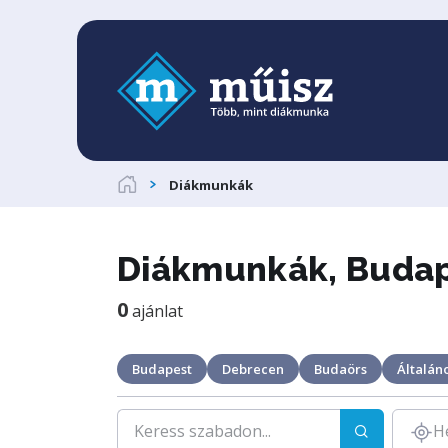
Diákmunkák
Diákmunkák, Budape
0
ajánlat
Budapest
Debrecen
Budaörs
Általáno
H