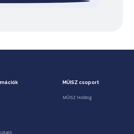
rmációk
MŰISZ csoport
MŰISZ Holding
oztató