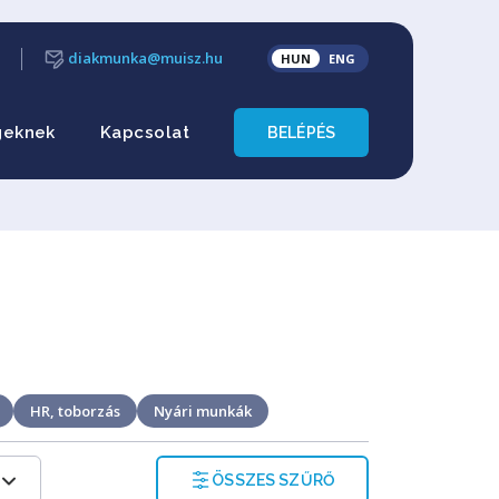
diakmunka@muisz.hu
HUN
ENG
geknek
Kapcsolat
BELÉPÉS
HR, toborzás
Nyári munkák
ÖSSZES SZŰRŐ