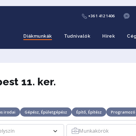
+36 1 412 1406
Diákmunkák
Tudnivalók
Hírek
Cé
st 11. ker.
s irodai
Gépész, Épületgépész
Építő, Építész
Programozó
elyszín
Munkakörök