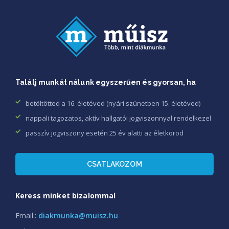
Találj munkát nálunk egyszerűen és gyorsan, ha
betöltötted a 16. életéved (nyári szünetben 15. életéved)
nappali tagozatos, aktív hallgatói jogviszonnyal rendelkezel
passzív jogviszony esetén 25 év alatti az életkorod
CSATLAKOZOM
Keress minket bizalommal
Email.:
diakmunka@muisz.hu