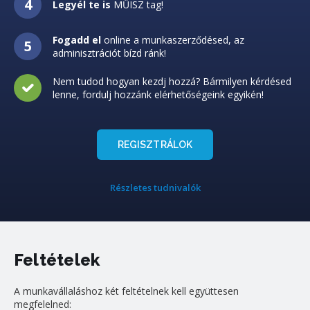
Legyél te is
MŰISZ tag!
Fogadd el
online a munkaszerződésed, az
adminisztrációt bízd ránk!
Nem tudod hogyan kezdj hozzá? Bármilyen kérdésed
lenne, fordulj hozzánk elérhetőségeink egyikén!
REGISZTRÁLOK
Részletes tudnivalók
Feltételek
A munkavállaláshoz két feltételnek kell együttesen
megfelelned: