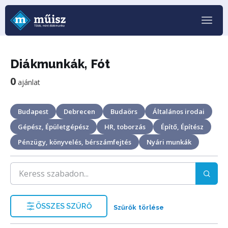
Diákmunkák, Fót
0
ajánlat
Budapest
Debrecen
Budaörs
Általános irodai
Gépész, Épületgépész
HR, toborzás
Építő, Építész
Pénzügy, könyvelés, bérszámfejtés
Nyári munkák
ÖSSZES SZŰRŐ
Szűrők törlése