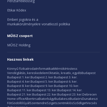
Pénztárfelelősség
Etikai Kódex
Emberi jogokra és a
munkakörülményekre vonatkozó politika
MŰISZ csoport
MŰISZ Holding
Hasznos linkek
Könnyű fizikai
Irodai
Informatikai
Mérnöki
Hostess
Vendéglátás, kereskedelem
Oktatás, kreatív, egyéb
Budapest
Budapest 1. ker.
Budapest 2. ker.
Budapest 3. ker.
Budapest 4. ker.
Budapest 5. ker.
Budapest 6. ker.
Budapest 8. ker.
Budapest 9. ker.
Budapest 10. ker.
Budapest 11. ker.
Budapest 13. ker.
Budapest 14. ker.
Budapest 21. ker.
Budapest 22. ker.
Budapest 23. ker.
Debrecen
Home office
Albertirsa
Biatorbágy
Budakeszi
Budaörs
Dunakeszi
Fót
Gödöllő
Gyál
Szentendre
Szigetszentmiklós
Sződliget
Vecsés