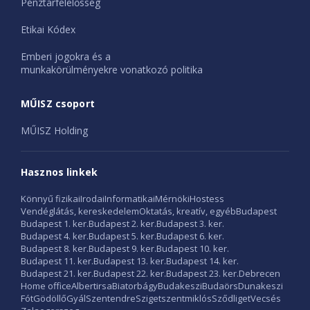
Pénztárfelelősség
Etikai Kódex
Emberi jogokra és a
munkakörülményekre vonatkozó politika
MŰISZ csoport
MŰISZ Holding
Hasznos linkek
Könnyű fizikai
Irodai
Informatikai
Mérnöki
Hostess
Vendéglátás, kereskedelem
Oktatás, kreatív, egyéb
Budapest
Budapest 1. ker.
Budapest 2. ker.
Budapest 3. ker.
Budapest 4. ker.
Budapest 5. ker.
Budapest 6. ker.
Budapest 8. ker.
Budapest 9. ker.
Budapest 10. ker.
Budapest 11. ker.
Budapest 13. ker.
Budapest 14. ker.
Budapest 21. ker.
Budapest 22. ker.
Budapest 23. ker.
Debrecen
Home office
Albertirsa
Biatorbágy
Budakeszi
Budaörs
Dunakeszi
Fót
Gödöllő
Gyál
Szentendre
Szigetszentmiklós
Sződliget
Vecsés