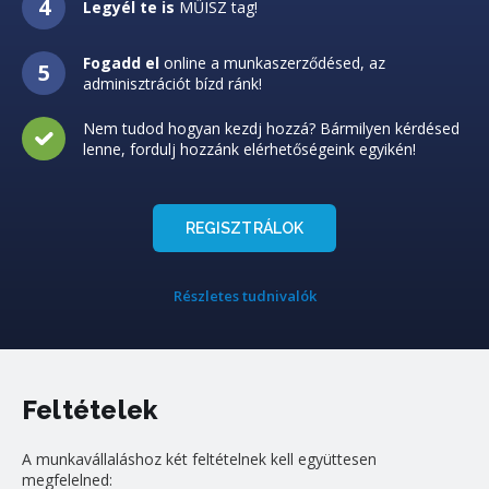
Legyél te is
MŰISZ tag!
Fogadd el
online a munkaszerződésed, az
adminisztrációt bízd ránk!
Nem tudod hogyan kezdj hozzá? Bármilyen kérdésed
lenne, fordulj hozzánk elérhetőségeink egyikén!
REGISZTRÁLOK
Részletes tudnivalók
Feltételek
A munkavállaláshoz két feltételnek kell együttesen
megfelelned: