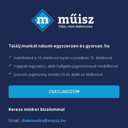
Találj munkát nálunk egyszerűen és gyorsan, ha
betöltötted a 16. életéved (nyári szünetben 15. életéved)
nappali tagozatos, aktív hallgatói jogviszonnyal rendelkezel
passzív jogviszony esetén 25 év alatti az életkorod
CSATLAKOZOM
Keress minket bizalommal
Email.:
diakmunka@muisz.hu