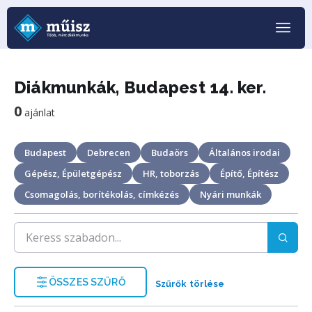
Diákmunkák, Budapest 14. ker.
0
ajánlat
Budapest
Debrecen
Budaörs
Általános irodai
Gépész, Épületgépész
HR, toborzás
Építő, Építész
Csomagolás, borítékolás, címkézés
Nyári munkák
ÖSSZES SZŰRŐ
Szűrők törlése