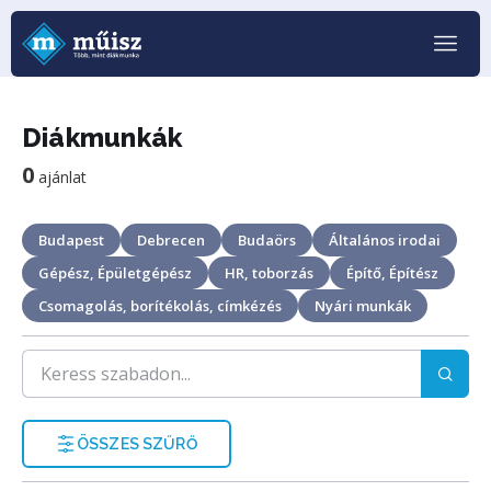
Diákmunkák
0
ajánlat
Budapest
Debrecen
Budaörs
Általános irodai
Gépész, Épületgépész
HR, toborzás
Építő, Építész
Csomagolás, borítékolás, címkézés
Nyári munkák
ÖSSZES SZŰRŐ