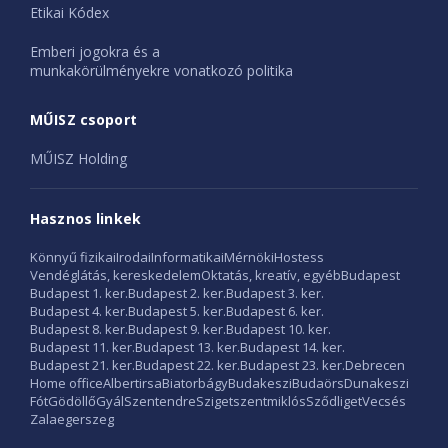
Etikai Kódex
Emberi jogokra és a
munkakörülményekre vonatkozó politika
MŰISZ csoport
MŰISZ Holding
Hasznos linkek
Könnyű fizikai
Irodai
Informatikai
Mérnöki
Hostess
Vendéglátás, kereskedelem
Oktatás, kreatív, egyéb
Budapest
Budapest 1. ker.
Budapest 2. ker.
Budapest 3. ker.
Budapest 4. ker.
Budapest 5. ker.
Budapest 6. ker.
Budapest 8. ker.
Budapest 9. ker.
Budapest 10. ker.
Budapest 11. ker.
Budapest 13. ker.
Budapest 14. ker.
Budapest 21. ker.
Budapest 22. ker.
Budapest 23. ker.
Debrecen
Home office
Albertirsa
Biatorbágy
Budakeszi
Budaörs
Dunakeszi
Fót
Gödöllő
Gyál
Szentendre
Szigetszentmiklós
Sződliget
Vecsés
Zalaegerszeg