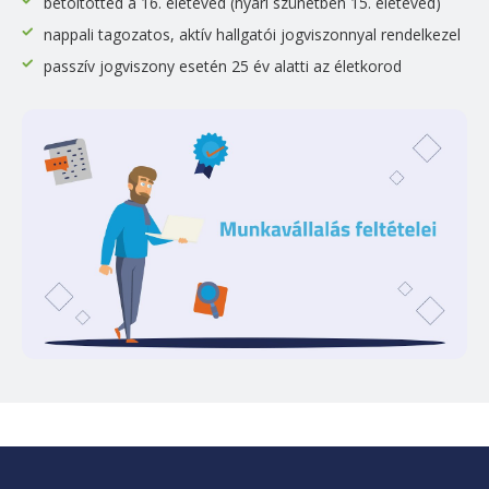
betöltötted a 16. életéved (nyári szünetben 15. életéved)
nappali tagozatos, aktív hallgatói jogviszonnyal rendelkezel
passzív jogviszony esetén 25 év alatti az életkorod