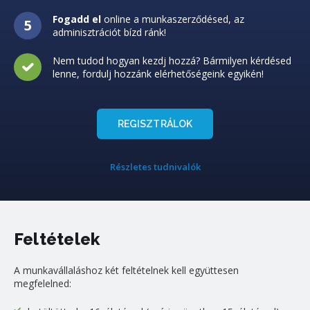
Fogadd el
online a munkaszerződésed, az
adminisztrációt bízd ránk!
Nem tudod hogyan kezdj hozzá? Bármilyen kérdésed
lenne, fordulj hozzánk elérhetőségeink egyikén!
REGISZTRÁLOK
Részletes tudnivalók
Feltételek
A munkavállaláshoz két feltételnek kell együttesen
megfelelned: