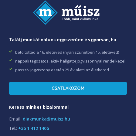
Találj munkát nálunk egyszerűen és gyorsan, ha
betöltötted a 16. életéved (nyári szünetben 15. életéved)
nappali tagozatos, aktív hallgatói jogviszonnyal rendelkezel
passzív jogviszony esetén 25 év alatti az életkorod
CSATLAKOZOM
Keress minket bizalommal
Email.:
diakmunka@muisz.hu
Tel.:
+36 1 412 1406