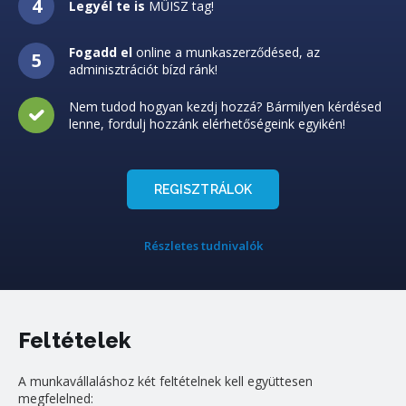
Legyél te is
MŰISZ tag!
Fogadd el
online a munkaszerződésed, az
adminisztrációt bízd ránk!
Nem tudod hogyan kezdj hozzá? Bármilyen kérdésed
lenne, fordulj hozzánk elérhetőségeink egyikén!
REGISZTRÁLOK
Részletes tudnivalók
Feltételek
A munkavállaláshoz két feltételnek kell együttesen
megfelelned: