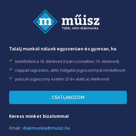
Találj munkát nálunk egyszerűen és gyorsan, ha
betöltötted a 16. életéved (nyári szünetben 15. életéved)
nappali tagozatos, aktív hallgatói jogviszonnyal rendelkezel
passzív jogviszony esetén 25 év alatti az életkorod
CSATLAKOZOM
Keress minket bizalommal
Email.:
diakmunka@muisz.hu