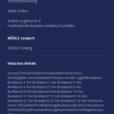
Pénztárfelelősség
Etikai Kódex
Emberi jogokra és a
munkakörülményekre vonatkozó politika
MŰISZ csoport
MŰISZ Holding
Hasznos linkek
Könnyű fizikai
Irodai
Informatikai
Mérnöki
Hostess
Vendéglátás, kereskedelem
Oktatás, kreatív, egyéb
Budapest
Budapest 1. ker.
Budapest 2. ker.
Budapest 3. ker.
Budapest 4. ker.
Budapest 5. ker.
Budapest 6. ker.
Budapest 8. ker.
Budapest 9. ker.
Budapest 10. ker.
Budapest 11. ker.
Budapest 13. ker.
Budapest 14. ker.
Budapest 21. ker.
Budapest 22. ker.
Budapest 23. ker.
Debrecen
Home office
Albertirsa
Biatorbágy
Budakeszi
Budaörs
Dunakeszi
Fót
Gödöllő
Gyál
Szentendre
Szigetszentmiklós
Sződliget
Vecsés