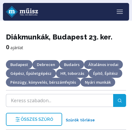
Diákmunkák, Budapest 23. ker.
0
ajánlat
Budapest
Debrecen
Budaörs
Általános irodai
Gépész, Épületgépész
HR, toborzás
Építő, Építész
Pénzügy, könyvelés, bérszámfejtés
Nyári munkák
ÖSSZES SZŰRŐ
Szűrők törlése